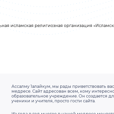
ьная исламская религиозная организация «Исламс
Ассалму 1алайкум, мы рады приветствовать в
медресе. Сайт адресован всем, кому интересно
образовательное учреждение. Он создается д
ученики и учителя, просто гости сайта.
Из года в год многое в нашей медресе меняетс