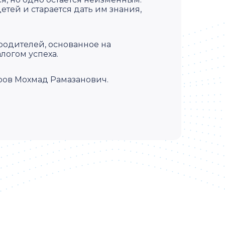
тей и старается дать им знания,
родителей, основанное на
логом успеха.
ров Мохмад Рамазанович.